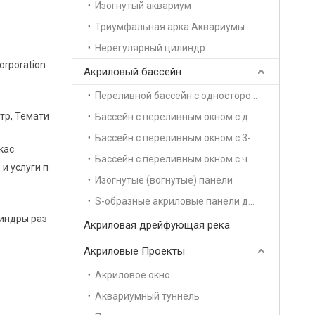
Изогнутый аквариум
Триумфальная арка Аквариумы
Нерегулярный цилиндр
orporation
Акриловый бассейн
Переливной бассейн с односторонней опорой
тр, Темати
Бассейн с переливным окном с двусторонней поддержкой
Бассейн с переливным окном с 3-сторонней поддержкой
кас.
Бассейн с переливным окном с четырехсторонней поддержкой
и услуги п
Изогнутые (вогнутые) панели
S-образные акриловые панели для бассейна
индры раз
Акриловая дрейфующая река
Акриловые Проекты
Акриловое окно
Аквариумный туннель