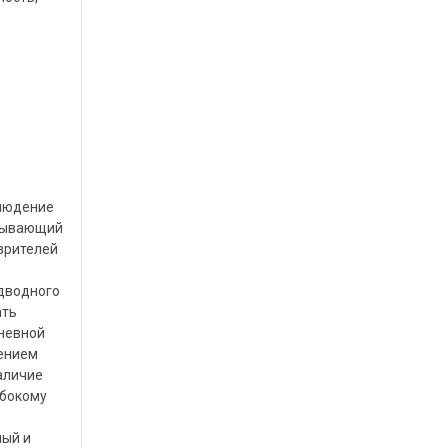
блюдение
атывающий
зрителей
дводного
ать
дневной
чением
аличие
убокому
ный и