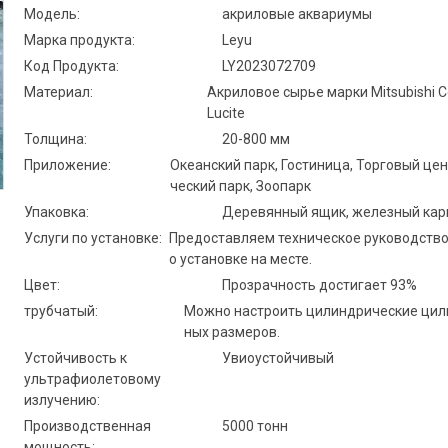
Модель:
акриловые аквариумы
Марка продукта:
Leyu
Код Продукта:
LY2023072709
Материал:
Акриловое сырье марки Mitsubishi C
Lucite
Толщина:
20-800 мм
Приложение:
Океанский парк, Гостиница, Торговый цен
ческий парк, Зоопарк
Упаковка:
Деревянный ящик, железный кар
Услуги по установке:
Предоставляем техническое руководство 
о установке на месте.
Цвет:
Прозрачность достигает 93%
трубчатый:
Можно настроить цилиндрические цил
ных размеров.
Устойчивость к
Увиоустойчивый
ультрафиолетовому
излучению:
Производственная
5000 тонн
мощность: