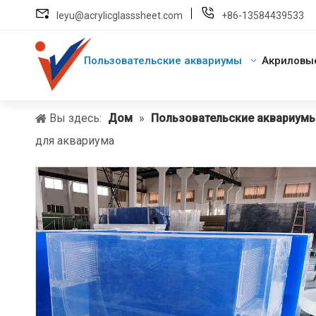
leyu@acrylicglasssheet.com
+86-13584439533
Пользовательские аквариумы
Акриловы
Вы здесь:
Дом
»
Пользовательские аквариум
для аквариума