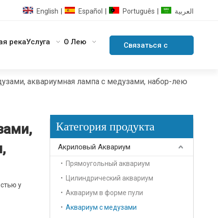
English
Español
Português
العربية
|
|
|
ая река
Услуга
О Лею
Связаться с
нами
узами, аквариумная лампа с медузами, набор-лею
Категория продукта
зами,
,
Акриловый Аквариум
Прямоугольный аквариум
Цилиндрический аквариум
стью у
Аквариум в форме пули
Аквариум с медузами