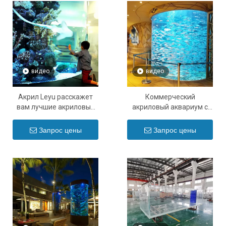
видео
видео
Акрил Leyu расскажет
Коммерческий
вам лучшие акриловые
акриловый аквариум с
аквариумы для
рыбками: ваше полное
пресноводных
руководство - Leyu
Запрос цены
Запрос цены
аквариумов - Leyu