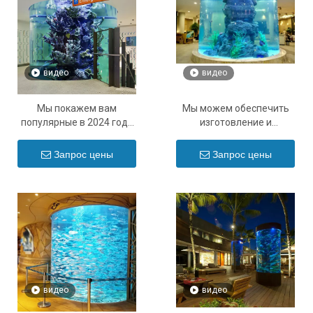
видео
видео
Мы покажем вам
Мы можем обеспечить
популярные в 2024 году
изготовление и
дизайны акриловых
установку больших
аквариумов - Leyu
аквариумных акриловых
Запрос цены
Запрос цены
аквариумов - Leyu
видео
видео