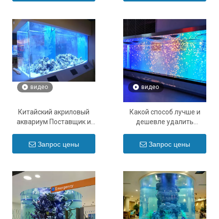
видео
видео
Китайский акриловый
Какой способ лучше и
аквариум Поставщик и
дешевле удалить
производитель
царапины на акриловом
акриловых панелей -
резервуаре - Фабрика
Запрос цены
Запрос цены
Leyu
акриловых листов Leyu