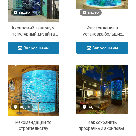
видео
видео
Акриловый аквариум,
Изготовление и
популярный дизайн в
установка больших
2024 году - Leyu
аквариумных акриловых
аквариумов - Leyu
Запрос цены
Запрос цены
видео
видео
Рекомендации по
Как сохранить
строительству
прозрачный акриловый
аквариумов из
аквариум в чистоте, как