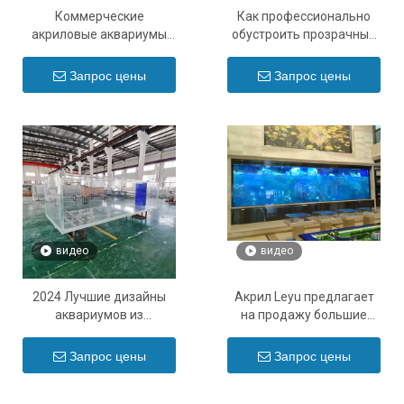
Коммерческие
Как профессионально
акриловые аквариумы
обустроить прозрачный
для рыб: ваше полное
акриловый аквариум -
руководство - Leyu
Leyu
Запрос цены
Запрос цены
видео
видео
2024 Лучшие дизайны
Акрил Leyu предлагает
аквариумов из
на продажу большие
прозрачного акрила -
прозрачные акриловые
Leyu
аквариумные аквариумы
Запрос цены
Запрос цены
- Leyu