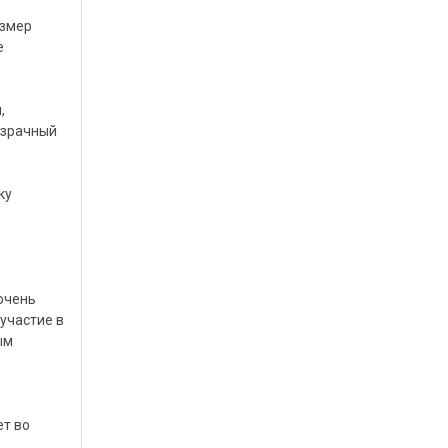
азмер
е
,
озрачный
ку
очень
участие в
ым
ет во