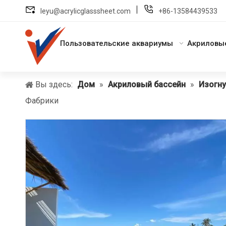
leyu@acrylicglasssheet.com
+86-13584439533
Пользовательские аквариумы
Акриловы
Вы здесь:
Дом
»
Акриловый бассейн
»
Изогну
Фабрики