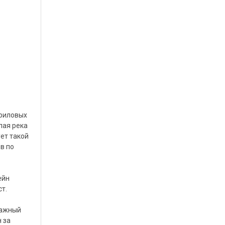
криловых
лая река
ет такой
в по
ейн
т.
зажный
 за