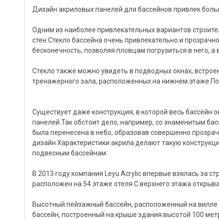
Дизайн акриловых панелей для бассейнов привлек боль
Одним из наиболее привлекательных вариантов строите
стен.Стекло бассейна очень привлекательно и прозрачно
бесконечность, позволяя пловцам погрузиться в него, а
Стекло также можно увидеть в подводных окнах, встроен
тренажерного зала, расположенных на нижнем этаже.По
Существует даже конструкция, в которой весь бассейн о
панелей.Так обстоит дело, например, со знаменитым бас
была перенесена в небо, образовав совершенно прозрач
дизайн.Характеристики акрила делают такую ​​конструкц
подвесным бассейнам:
В 2013 году компания Leyu Acrylic впервые взялась за с
расположен на 54 этаже отеля.С верхнего этажа открыва
Высотный пейзажный бассейн, расположенный на вилле H
бассейн, построенный на крыше здания высотой 100 мет