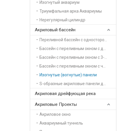
Изогнутый аквариум
Триумфальная арка Аквариумы
Нерегулярный цилиндр
Акриловый бассейн
Переливной бассейн с односторонней опорой
Бассейн с переливным окном с двусторонней поддержкой
Бассейн с переливным окном с 3-сторонней поддержкой
Бассейн с переливным окном с четырехсторонней поддержкой
Изогнутые (вогнутые) панели
S-образные акриловые панели для бассейна
Акриловая дрейфующая река
Акриловые Проекты
Акриловое окно
Аквариумный туннель