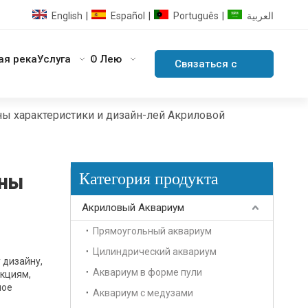
English
Español
Português
العربية
|
|
|
ая река
Услуга
О Лею
Связаться с
нами
ы характеристики и дизайн-лей Акриловой
Категория продукта
йны
Акриловый Аквариум
Прямоугольный аквариум
Цилиндрический аквариум
 дизайну,
Аквариум в форме пули
кциям,
ное
Аквариум с медузами