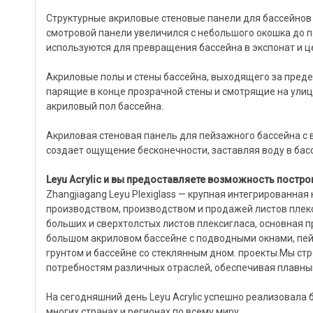
Структурные акриловые стеновые панели для бассейнов
смотровой панели увеличился с небольшого окошка до п
используются для превращения бассейна в экспонат и ц
Акриловые полы и стены бассейна, выходящего за преде
парящие в конце прозрачной стены и смотрящие на улиц
акриловый пол бассейна.
Акриловая стеновая панель для пейзажного бассейна с в
создает ощущение бесконечности, заставляя воду в бас
Leyu Acrylic и вы предоставляете возможность постро
Zhangjiagang Leyu Plexiglass — крупная интегрированная
производством, производством и продажей листов плек
больших и сверхтолстых листов плексигласа, основная 
большом акриловом бассейне с подводными окнами, пей
грунтом и бассейне со стеклянным дном. проекты.Мы ст
потребностям различных отраслей, обеспечивая плавны
На сегодняшний день Leyu Acrylic успешно реализовала 
многих странах и регионах по всему миру.