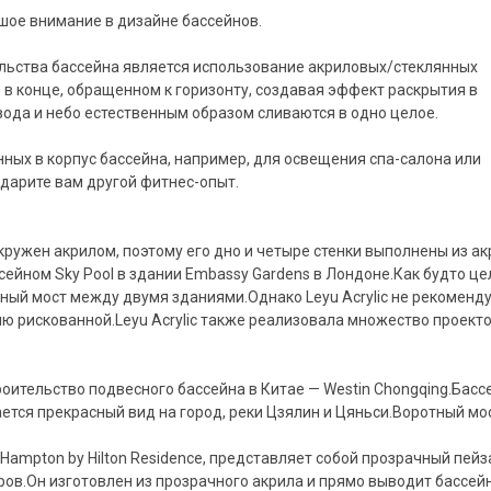
шое внимание в дизайне бассейнов.
льства бассейна является использование акриловых/стеклянных
 в конце, обращенном к горизонту, создавая эффект раскрытия в
 вода и небо естественным образом сливаются в одно целое.
ных в корпус бассейна, например, для освещения спа-салона или
дарите вам другой фитнес-опыт.
кружен акрилом, поэтому его дно и четыре стенки выполнены из а
сейном Sky Pool в здании Embassy Gardens в Лондоне.Как будто це
ный мост между двумя зданиями.Однако Leyu Acrylic не рекоменду
ию рискованной.Leyu Acrylic также реализовала множество проекто
троительство подвесного бассейна в Китае — Westin Chongqing.Басс
ется прекрасный вид на город, реки Цзялин и Цяньси.Воротный мос
ampton by Hilton Residence, представляет собой прозрачный пей
ров.Он изготовлен из прозрачного акрила и прямо выводит бассейн