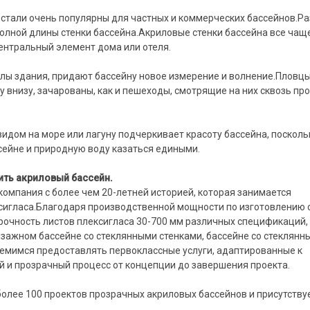
 стали очень популярны для частных и коммерческих бассейнов.Р
олной длины стенки бассейна.Акриловые стенки бассейна все чащ
ентральный элемент дома или отеля.
лы здания, придают бассейну новое измерение и волнение.Пловцы
у внизу, зачарованы, как и пешеходы, смотрящие на них сквозь пр
идом на море или лагуну подчеркивает красоту бассейна, посколь
сейне и природную воду казаться едиными.
ить акриловый бассейн.
 компания с более чем 20-летней историей, которая занимается
сигласа.Благодаря производственной мощности по изготовлению 
прочность листов плексигласа 30-700 мм различных спецификаций, 
зажном бассейне со стеклянными стенками, бассейне со стеклянн
ремимся предоставлять первоклассные услуги, адаптированные к
й и прозрачный процесс от концепции до завершения проекта.
более 100 проектов прозрачных акриловых бассейнов и присутству