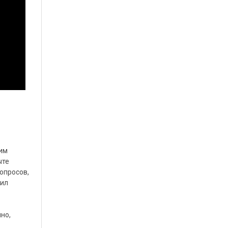
 им
ыте
опросов,
рил
но,