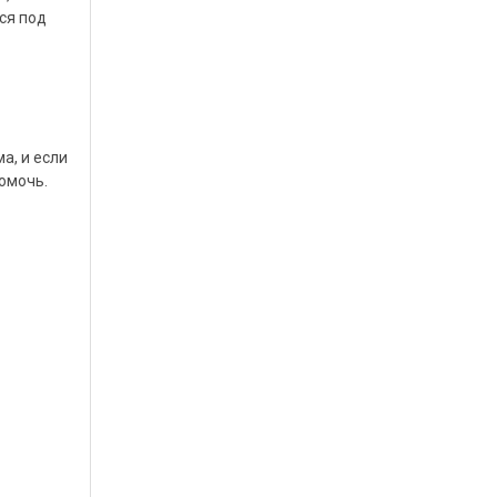
ся под
а, и если
помочь.