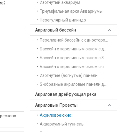
Изогнутый аквариум
ма?
Триумфальная арка Аквариумы
Нерегулярный цилиндр
Акриловый бассейн
Переливной бассейн с односторонней опорой
Бассейн с переливным окном с двусторонней поддержкой
Бассейн с переливным окном с 3-сторонней поддержкой
Бассейн с переливным окном с четырехсторонней поддержкой
Изогнутые (вогнутые) панели
S-образные акриловые панели для бассейна
Акриловая дрейфующая река
Акриловые Проекты
Акриловое окно
Установка акриловых стенок для пресноводных аквариумов
Аквариумный туннель