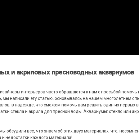
ных и акриловых пресноводных аквариумов
изайнеры интерьеров часто обращаются к нам с просьбой помочь
, мы написали эту статью, основываясь на нашем многолетнем оп
алов, в надежде, что сможем помочь вам решить один из первых в
тки стекла и акрила для пресной воды. Аквариумы: стекло или ак
ы обсудили все, что знаем об этих двух материалах, что, несомнен
 и недостатки каждого материала!