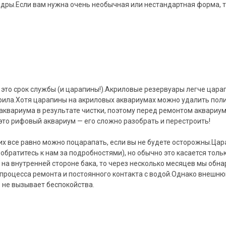
дры.Если вам нужна очень необычная или нестандартная форма, т
 это срок службы (и царапины!).Акриловые резервуары легче цара
крила.Хотя царапины на акриловых аквариумах можно удалить пол
аквариума в результате чистки, поэтому перед ремонтом аквариу
это рифовый аквариум — его сложно разобрать и перестроить!
 их все равно можно поцарапать, если вы не будете осторожны.Ца
обратитесь к нам за подробностями), но обычно это касается толь
на внутренней стороне бака, то через несколько месяцев мы обна
процесса ремонта и постоянного контакта с водой.Однако внешню
 не вызывает беспокойства.