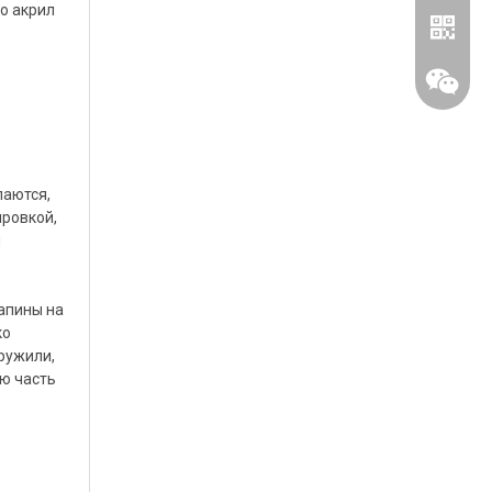
о акрил
паются,
ировкой,
м
WhatsA
рапины на
ко
Вичат
ружили,
ю часть