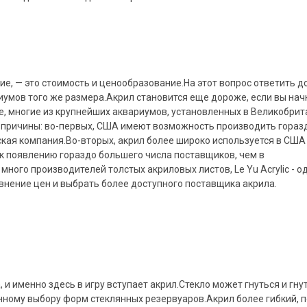
е, — это стоимость и ценообразование.На этот вопрос ответить 
умов того же размера.Акрил становится еще дороже, если вы нач
е, многие из крупнейших аквариумов, установленных в Великобрит
е причины: во-первых, США имеют возможность производить гораз
кая компания.Во-вторых, акрил более широко используется в США
 к появлению гораздо большего числа поставщиков, чем в
ого производителей толстых акриловых листов, Le Yu Acrylic - од
нение цен и выбрать более доступного поставщика акрила.
и именно здесь в игру вступает акрил.Стекло может гнуться и гнут
енному выбору форм стеклянных резервуаров.Акрил более гибкий, 