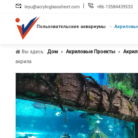
leyu@acrylicglasssheet.com
+86-13584439533
Пользовательские аквариумы
Акриловы
Вы здесь:
Дом
»
Акриловые Проекты
»
Акрил
акрила