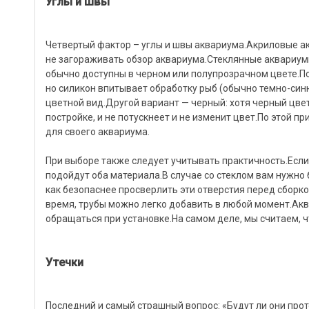
Углы и швы
Четвертый фактор – углы и швы аквариума.Акриловые ак
не загораживать обзор аквариума.Стеклянные аквариум
обычно доступны в черном или полупрозрачном цвете.П
но силикон впитывает обработку рыб (обычно темно-син
цветной вид.Другой вариант — черный: хотя черный цвет
постройке, и не потускнеет и не изменит цвет.По этой
для своего аквариума.
При выборе также следует учитывать практичность.Если 
подойдут оба материала.В случае со стеклом вам нужно б
как безопаснее просверлить эти отверстия перед сборк
время, трубы можно легко добавить в любой момент.Акв
обращаться при установке.На самом деле, мы считаем, ч
Утечки
Последний и самый страшный вопрос: «Будут ли они проте