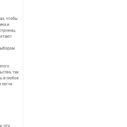
ах, чтобы
ика и
строены,
ретают
и
 выбором
этого
ьства, так
ь в любое
и легче
, что