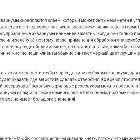
вариумы скрепляются клеем, который может быть незаметен в угл
ы всегда изготавливаются с использованием силиконового гермет
олупрозрачные аквариумы наименее заметны, когда они только по
юю или зеленую), поэтому после применения обработки они приоб
 поначалу будет более заметен, он останется таким, каким был пр
 причине многие наши клиенты обычно считают черный цвет лучшим
вы хотите провести трубы через дно или по бокам аквариума, для 
удет указать, где вы хотите сделать отверстия, во время строител
ой резервуара.Поскольку акриловые резервуары можно просверлит
ариумы из акрила также намного легче стеклянных, поэтому с ним
то вес не имеет большого значения!
кать?» Мы бы солгали, если бы сказали «нет», потому что мы знаем