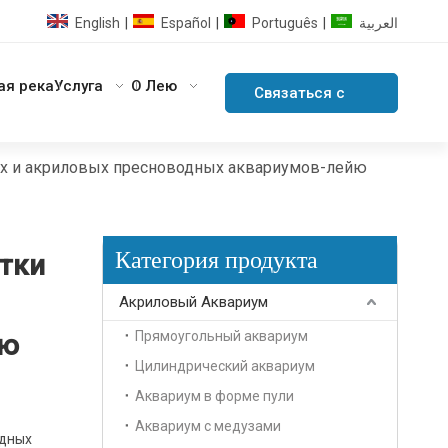
English
Español
Português
العربية
|
|
|
ая река
Услуга
О Лею
Связаться с
нами
ых и акриловых пресноводных аквариумов-лейю
Категория продукта
тки
Акриловый Аквариум
Прямоугольный аквариум
йю
Цилиндрический аквариум
Аквариум в форме пули
Аквариум с медузами
одных